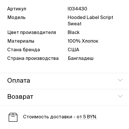
Артикул
I034430
Модель
Hooded Label Script
Sweat
Цвет производителя
Black
Материалы
100% Хлопок
Стана бренда
США
Страна производства
Бангладеш
Оплата
Оплата производится наличными при доставке
Возврат
товара, либо в магазине наличными или картой.
Вернуть товар можно в течении 14 дней в наш
магазин.
Cтоимость доставки -
от 5 BYN.