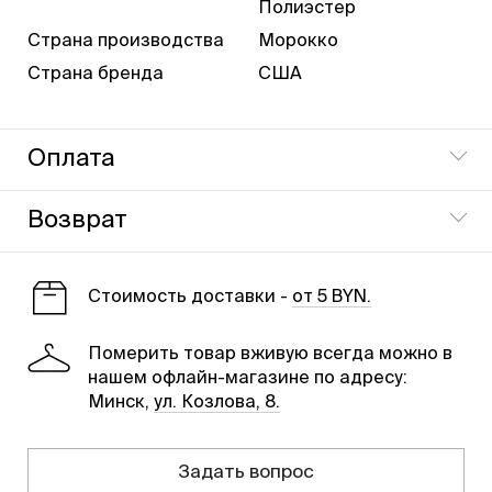
Полиэстер
Страна производства
Морокко
Страна бренда
США
Оплата
Оплата производится наличными при доставке
Возврат
товара, либо в магазине наличными или картой.
Вернуть товар можно в течении 14 дней в наш
магазин.
Cтоимость доставки -
от 5 BYN.
Померить товар вживую всегда можно в
нашем офлайн-магазине по адресу:
Минск,
ул. Козлова, 8.
Задать вопрос