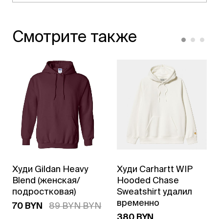
Смотрите также
Худи Gildan Heavy
Худи Carhartt WIP
Blend (женская/
Hooded Chase
подростковая)
Sweatshirt удалил
временно
70 BYN
89 BYN BYN
380 BYN