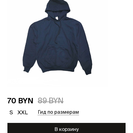
70 BYN
89 BYN
S
XXL
Гид по размерам
В корзину