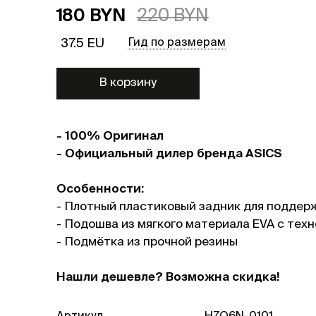
180 BYN
220 BYN
37.5 EU
Гид по размерам
В корзину
- 100% Оригинал
- Официальный дилер бренда ASICS
Особенности:
- Плотный пластиковый задник для поддер
- Подошва из мягкого материала EVA c тех
- Подмётка из прочной резины
Нашли дешевле? Возможна скидка!