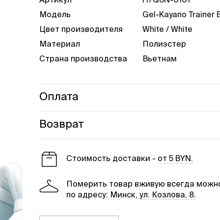
Артикул
H7Q6N-0101
Модель
Gel-Kayano Trainer 
Цвет производителя
White / White
Материал
Полиэстер
Страна производства
Вьетнам
Оплата
Оплата производится наличными при доставк
Возврат
наличными или картой.
Вернуть товар можно в течении 14 дней в на
Cтоимость доставки -
от 5 BYN.
Померить товар вживую всегда можн
по адресу: Минск,
ул. Козлова, 8.