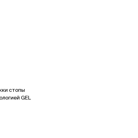
жки стопы
нологией GEL