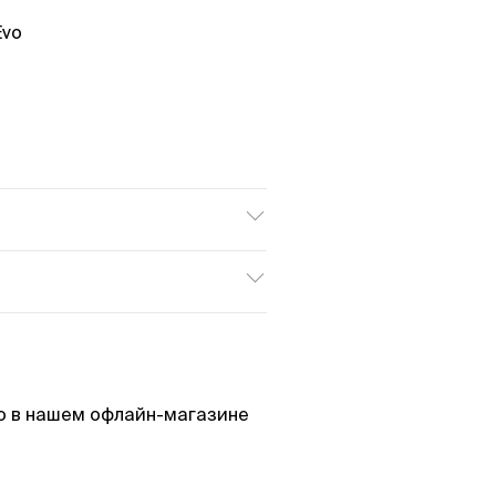
Evo
е товара, либо в магазине
ш магазин.
о в нашем офлайн-магазине